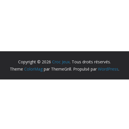
Copyright © 2026
Croc Jeux
. Tous droits réservés.
Theme
ColorMag
par ThemeGrill. Propulsé par
WordPress
.