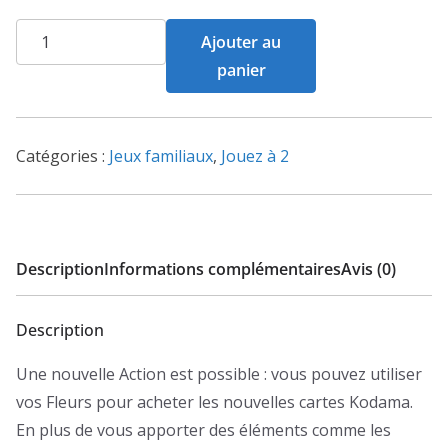
quantité
Ajouter au
de
panier
Living
Forest
-
Catégories :
Jeux familiaux
,
Jouez à 2
Kodama
Description
Informations complémentaires
Avis (0)
Description
Une nouvelle Action est possible : vous pouvez utiliser
vos Fleurs pour acheter les nouvelles cartes Kodama.
En plus de vous apporter des éléments comme les