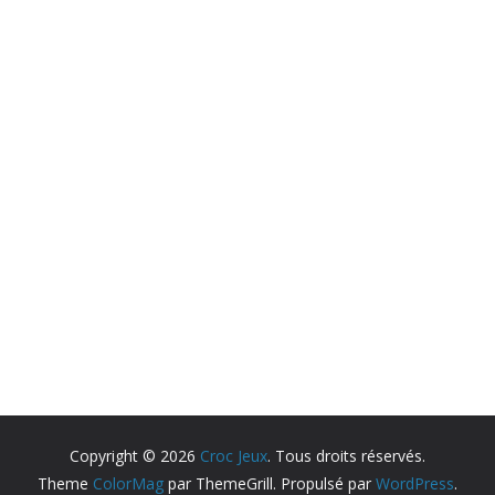
Copyright © 2026
Croc Jeux
. Tous droits réservés.
Theme
ColorMag
par ThemeGrill. Propulsé par
WordPress
.