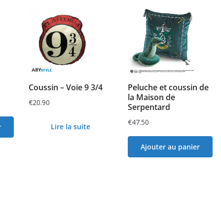
Coussin – Voie 9 3/4
Peluche et coussin de
la Maison de
€
20.90
Serpentard
€
47.50
Lire la suite
r
Ajouter au panier