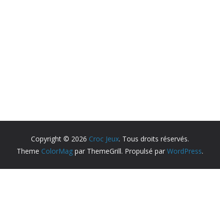
Copyright © 2026
Croc Jeux
. Tous droits réservés.
Theme
ColorMag
par ThemeGrill. Propulsé par
WordPress
.