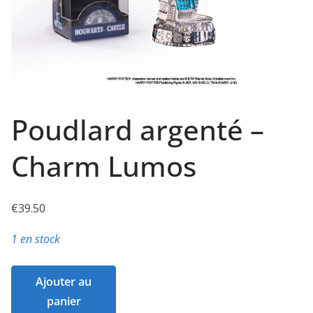
Poudlard argenté –
Charm Lumos
€
39.50
1 en stock
quantité
Ajouter au
de
panier