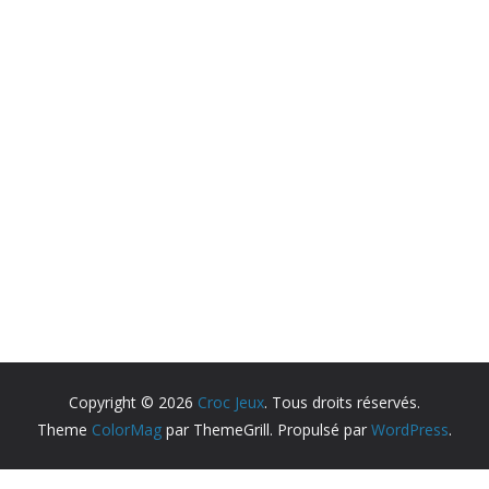
Copyright © 2026
Croc Jeux
. Tous droits réservés.
Theme
ColorMag
par ThemeGrill. Propulsé par
WordPress
.