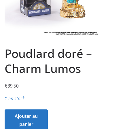
Poudlard doré –
Charm Lumos
€
39.50
1 en stock
quantité
Ajouter au
de
panier