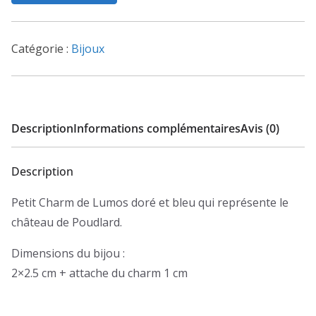
Poudlard
doré
-
Catégorie :
Bijoux
Charm
Lumos
Description
Informations complémentaires
Avis (0)
Description
Petit Charm de Lumos doré et bleu qui représente le
château de Poudlard.
Dimensions du bijou :
2×2.5 cm + attache du charm 1 cm