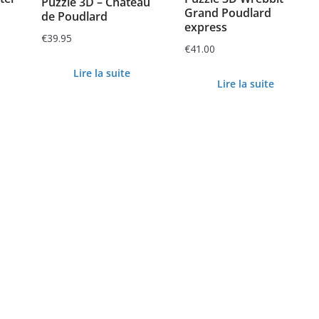
Puzzle 3D – Château
Grand Poudlard
de Poudlard
express
€
39.95
€
41.00
Lire la suite
Lire la suite