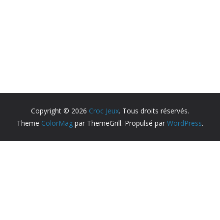
Copyright © 2026
Croc Jeux
. Tous droits réservés.
Theme
ColorMag
par ThemeGrill. Propulsé par
WordPress
.