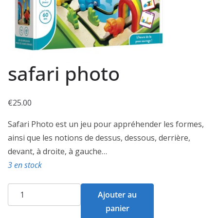
safari photo
€
25.00
Safari Photo est un jeu pour appréhender les formes,
ainsi que les notions de dessus, dessous, derrière,
devant, à droite, à gauche…
3 en stock
quantité
Ajouter au
de
panier
safari