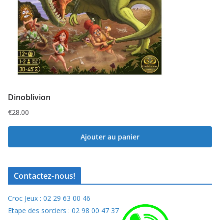
Dinoblivion
€
28.00
Ajouter au panier
Contactez-nous!
Croc Jeux : 02 29 63 00 46
Etape des sorciers : 02 98 00 47 37