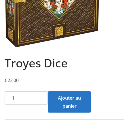
Troyes Dice
€
23.00
quantité
Ajouter au
de
panier
Troyes
Dice