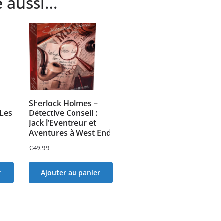
e aussi…
Sherlock Holmes –
 Les
Détective Conseil :
Jack l’Eventreur et
Aventures à West End
€
49.99
r
Ajouter au panier