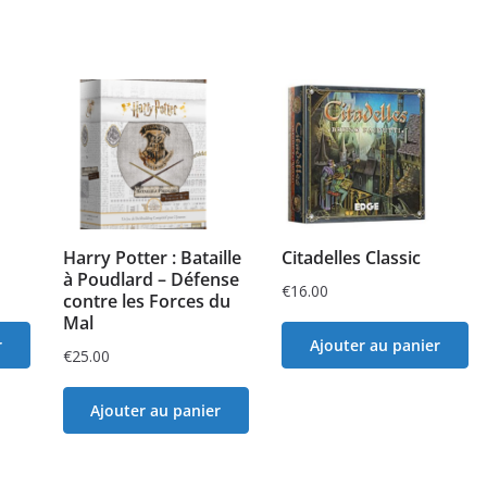
Harry Potter : Bataille
Citadelles Classic
à Poudlard – Défense
€
16.00
contre les Forces du
Mal
r
Ajouter au panier
€
25.00
Ajouter au panier