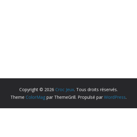
Copyright © 2026
Croc Jeux
. Tous droits réservés.
Theme
ColorMag
par ThemeGrill. Propulsé par
WordPress
.