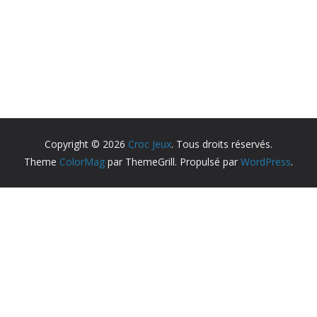
Copyright © 2026
Croc Jeux
. Tous droits réservés.
Theme
ColorMag
par ThemeGrill. Propulsé par
WordPress
.