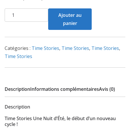
quantité
Ajouter au
de
panier
Time
Stories
Revolution
Catégories :
Time Stories
,
Time Stories
,
Time Stories
,
-
Time Stories
Une
nuit
d'Été
Description
Informations complémentaires
Avis (0)
Description
Time Stories Une Nuit d’Été, le début d’un nouveau
cycle !