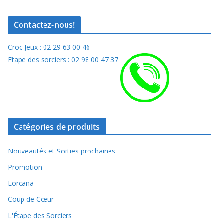
Ce
produit
Contactez-nous!
a
plusieurs
Croc Jeux : 02 29 63 00 46
variations.
Etape des sorciers : 02 98 00 47 37
Les
options
peuvent
être
choisies
Catégories de produits
sur
Nouveautés et Sorties prochaines
la
page
Promotion
du
Lorcana
produit
Coup de Cœur
L'Étape des Sorciers