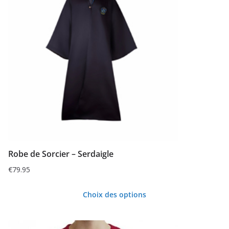
plusieurs
variations.
Les
options
peuvent
être
choisies
sur
la
page
du
Robe de Sorcier – Serdaigle
produit
€
79.95
Choix des options
Ce
produit