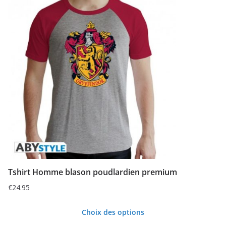
a
plusieurs
variations.
Les
options
peuvent
être
choisies
sur
la
page
du
Tshirt Homme blason poudlardien premium
produit
€
24.95
Choix des options