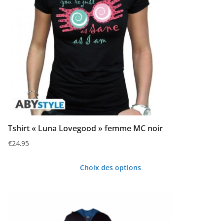
Les
options
peuvent
être
choisies
sur
la
page
du
Tshirt « Luna Lovegood » femme MC noir
produit
€
24.95
Choix des options
Ce
produit
a