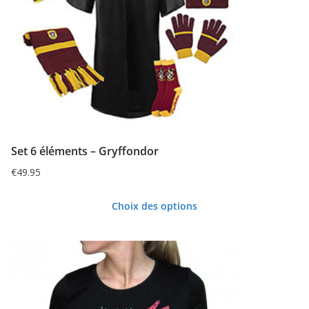
Set 6 éléments – Gryffondor
€
49.95
Choix des options
Ce
produit
a
plusieurs
variations.