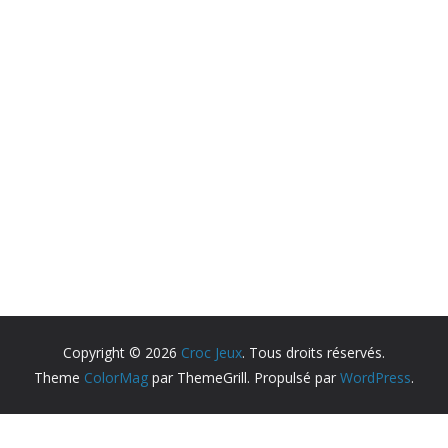
Copyright © 2026
Croc Jeux
. Tous droits réservés.
Theme
ColorMag
par ThemeGrill. Propulsé par
WordPress
.