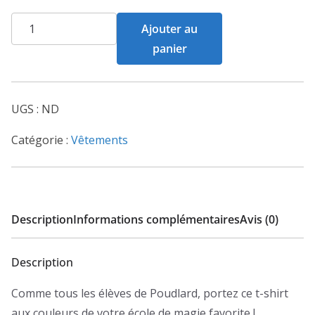
quantité
Ajouter au
de
panier
Tshirt
"Alumni"
femme
UGS :
ND
MC
gris
Catégorie :
Vêtements
&
rouge
Description
Informations complémentaires
Avis (0)
Description
Comme tous les élèves de Poudlard, portez ce t-shirt
aux couleurs de votre école de magie favorite !