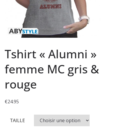
Tshirt « Alumni »
femme MC gris &
rouge
€
24.95
TAILLE