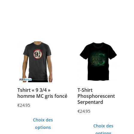
Tshirt « 9 3/4 »
T-Shirt
homme MC gris foncé
Phosphorescent
Serpentard
€
24.95
€
24.95
Choix des
Choix des
options
options