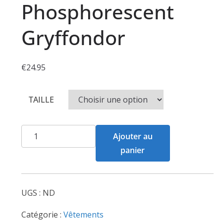
Phosphorescent
Gryffondor
€
24.95
TAILLE
quantité
Ajouter au
de
panier
T-
Shirt
Phosphorescent
UGS :
ND
Gryffondor
Catégorie :
Vêtements