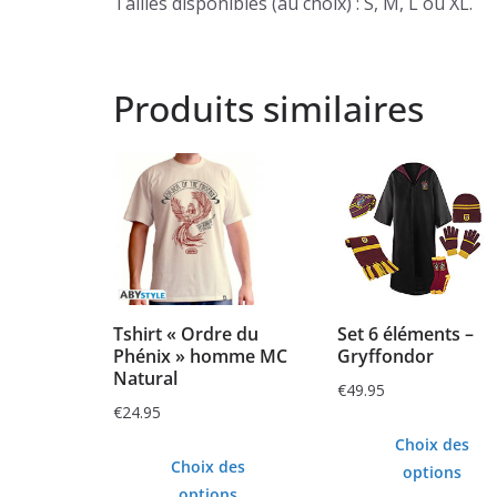
Tailles disponibles (au choix) : S, M, L ou XL.
Produits similaires
Tshirt « Ordre du
Set 6 éléments –
Phénix » homme MC
Gryffondor
Natural
€
49.95
€
24.95
Choix des
Choix des
options
options