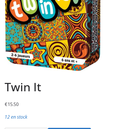
Twin It
€
15.50
12 en stock