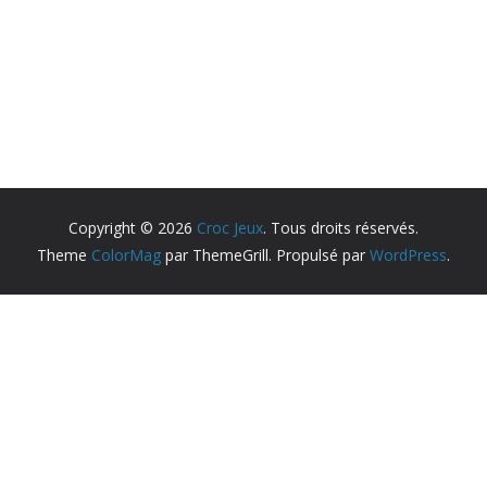
Copyright © 2026
Croc Jeux
. Tous droits réservés.
Theme
ColorMag
par ThemeGrill. Propulsé par
WordPress
.