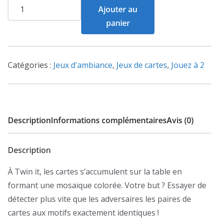
quantité
Ajouter au
de
panier
Twin
It
Catégories :
Jeux d'ambiance
,
Jeux de cartes
,
Jouez à 2
Description
Informations complémentaires
Avis (0)
Description
À Twin it, les cartes s’accumulent sur la table en
formant une mosaïque colorée. Votre but ? Essayer de
détecter plus vite que les adversaires les paires de
cartes aux motifs exactement identiques !