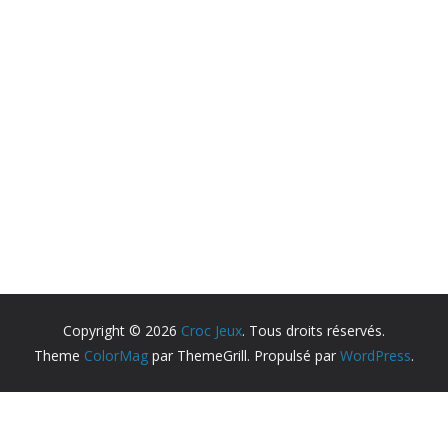
Copyright © 2026
Croc Jeux
. Tous droits réservés.
Theme
ColorMag
par ThemeGrill. Propulsé par
WordPress
.