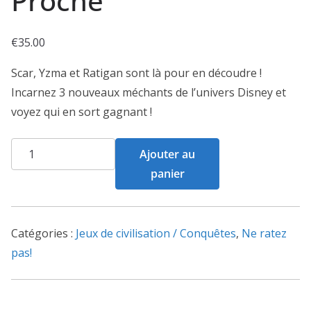
Proche
€
35.00
Scar, Yzma et Ratigan sont là pour en découdre !
Incarnez 3 nouveaux méchants de l’univers Disney et
voyez qui en sort gagnant !
quantité
Ajouter au
de
panier
Villainous
-
La
Catégories :
Jeux de civilisation / Conquêtes
,
Ne ratez
Fin
pas!
Est
Proche