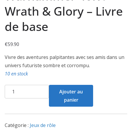
Wrath & Glory – Livre
de base
€
59.90
Vivre des aventures palpitantes avec ses amis dans un
univers futuriste sombre et corrompu.
10 en stock
quantité
Ajouter au
de
panier
Warhammer
40K
:
Catégorie :
Jeux de rôle
Wrath