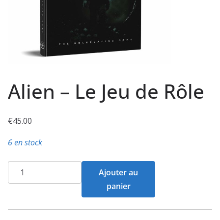
Alien – Le Jeu de Rôle
€
45.00
6 en stock
quantité
Ajouter au
de
panier
Alien
-