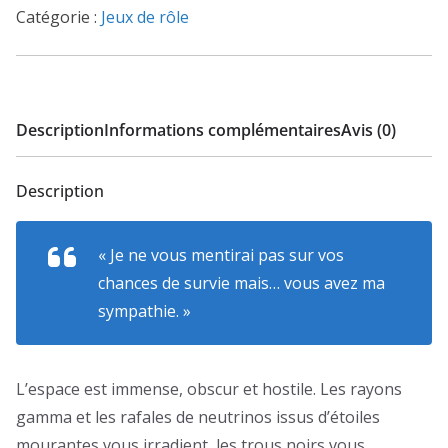
Le
Catégorie :
Jeux de rôle
Jeu
de
Rôle
Description
Informations complémentaires
Avis (0)
Description
« Je ne vous mentirai pas sur vos
chances de survie mais… vous avez ma
sympathie. »
L’espace est immense, obscur et hostile. Les rayons
gamma et les rafales de neutrinos issus d’étoiles
mourantes vous irradient, les trous noirs vous