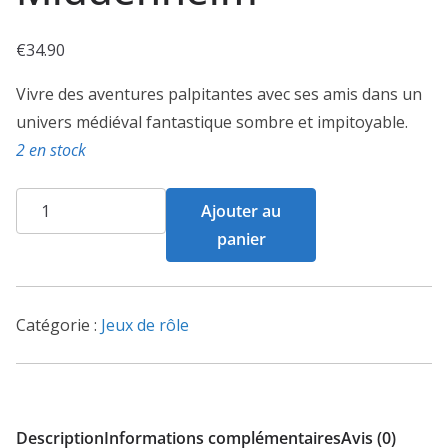
€
34.90
Vivre des aventures palpitantes avec ses amis dans un
univers médiéval fantastique sombre et impitoyable.
2 en stock
quantité
Ajouter au
de
panier
Warhammer
Fantasy
Roleplay
Catégorie :
Jeux de rôle
-
Middenheim
Description
Informations complémentaires
Avis (0)