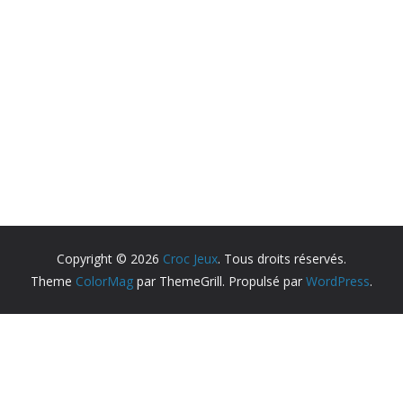
Copyright © 2026
Croc Jeux
. Tous droits réservés.
Theme
ColorMag
par ThemeGrill. Propulsé par
WordPress
.