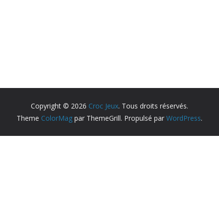
Copyright © 2026
Croc Jeux
. Tous droits réservés.
Theme
ColorMag
par ThemeGrill. Propulsé par
WordPress
.