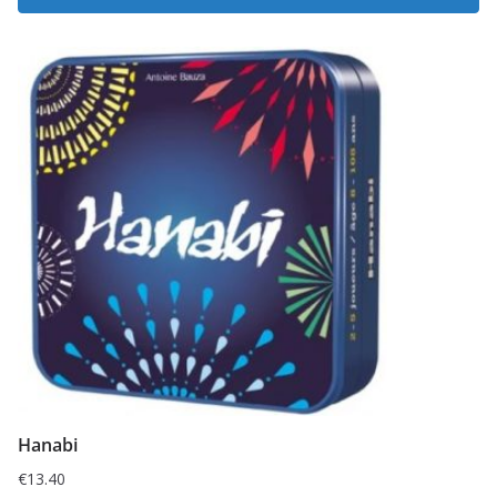
Hanabi
€
13.40