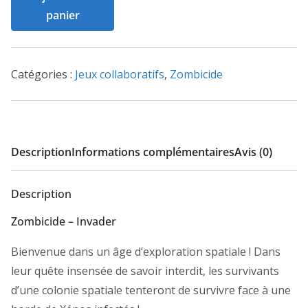
de
panier
Zombicide
-
Invader
Catégories :
Jeux collaboratifs
,
Zombicide
Description
Informations complémentaires
Avis (0)
Description
Zombicide – Invader
Bienvenue dans un âge d’exploration spatiale ! Dans
leur quête insensée de savoir interdit, les survivants
d’une colonie spatiale tenteront de survivre face à une