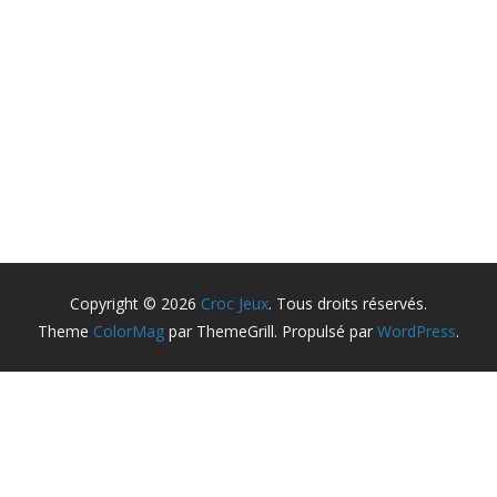
Copyright © 2026
Croc Jeux
. Tous droits réservés.
Theme
ColorMag
par ThemeGrill. Propulsé par
WordPress
.