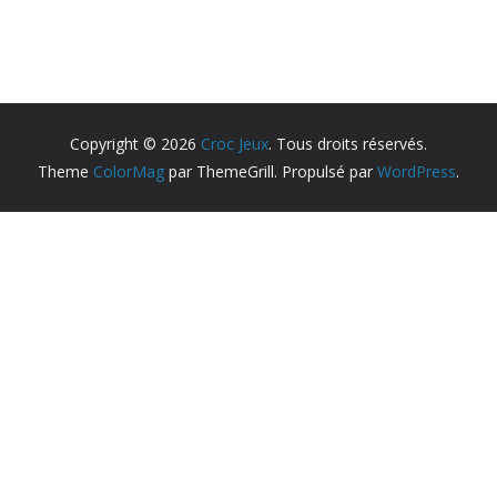
Copyright © 2026
Croc Jeux
. Tous droits réservés.
Theme
ColorMag
par ThemeGrill. Propulsé par
WordPress
.