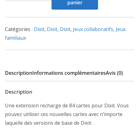
panier
Dixit
Revelations
Catégories :
Dixit
,
Dixit
,
Dixit
,
Jeux collaboratifs
,
Jeux
familiaux
Description
Informations complémentaires
Avis (0)
Description
Une extension recharge de 84 cartes pour Dixit. Vous
pouvez utiliser ces nouvelles cartes avec n’importe
laquelle des versions de base de Dixit.