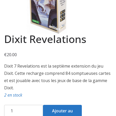
Dixit Revelations
€
20.00
Dixit 7 Revelations est la septième extension du jeu
Dixit. Cette recharge comprend 84 somptueuses cartes
et est jouable avec tous les jeux de base de la gamme
Dixit.
2 en stock
quantité
Ajouter au
de