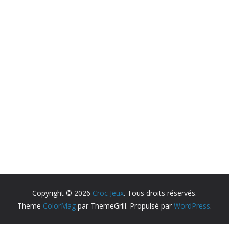
Copyright © 2026
Croc Jeux
. Tous droits réservés.
Theme
ColorMag
par ThemeGrill. Propulsé par
WordPress
.