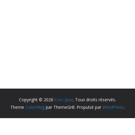
Copyright © 2026
Croc Jeux
. Tous droits réservés.
Theme
ColorMag
par ThemeGrill. Propulsé par
WordPress
.