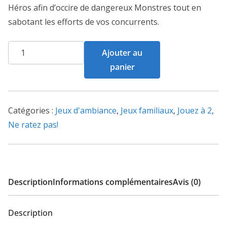
Héros afin d’occire de dangereux Monstres tout en
sabotant les efforts de vos concurrents.
quantité
Ajouter au
de
panier
Here
to
Slay
Catégories :
Jeux d'ambiance
,
Jeux familiaux
,
Jouez à 2
,
Ne ratez pas!
Description
Informations complémentaires
Avis (0)
Description