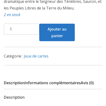
dramatique entre le Seigneur des Ténèbres, Sauron, et
les Peuples Libres de la Terre du Milieu.
2 en stock
quantité
Ajouter au
de
panier
La
Guerre
De
Catégorie :
Jeux de cartes
L'anneau
Description
Informations complémentaires
Avis (0)
Description