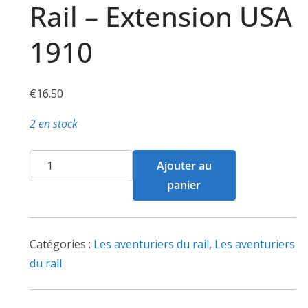
Rail – Extension USA
1910
€
16.50
2 en stock
quantité
Ajouter au
de
panier
Les
Aventuriers
du
Catégories :
Les aventuriers du rail
,
Les aventuriers
Rail
du rail
-
Extension