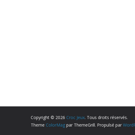
Copyright © 2026
Croc Jeux
. Tous droits réservés.
Theme
ColorMag
par ThemeGrill. Propulsé par
WordP