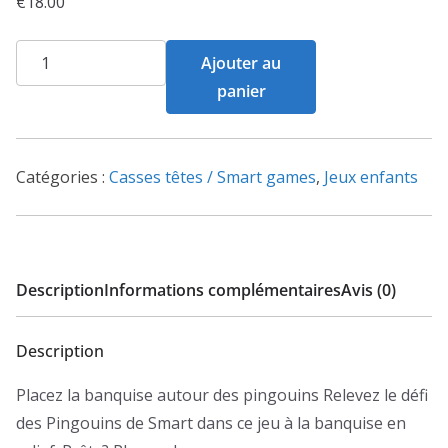
€
18.00
quantité
Ajouter au
de
panier
Les
Pingouins
Plongeurs
Catégories :
Casses têtes / Smart games
,
Jeux enfants
Description
Informations complémentaires
Avis (0)
Description
Placez la banquise autour des pingouins Relevez le défi
des Pingouins de Smart dans ce jeu à la banquise en