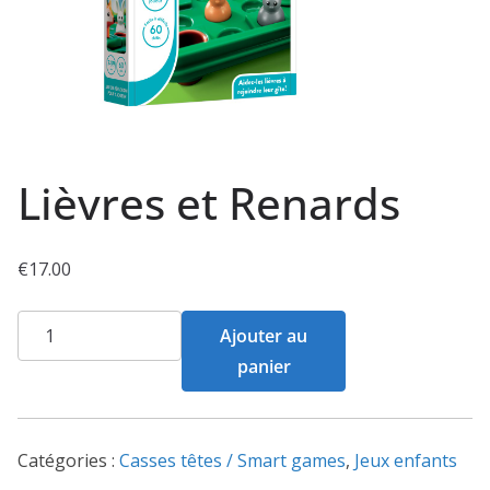
Lièvres et Renards
€
17.00
quantité
Ajouter au
de
panier
Lièvres
et
Renards
Catégories :
Casses têtes / Smart games
,
Jeux enfants