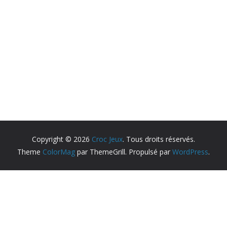
Copyright © 2026
Croc Jeux
. Tous droits réservés.
Theme
ColorMag
par ThemeGrill. Propulsé par
WordPress
.