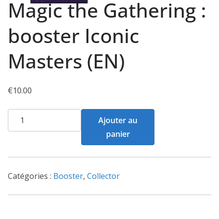
Magic the Gathering :
booster Iconic
Masters (EN)
€
10.00
quantité
Ajouter au
de
panier
Magic
the
Gathering
Catégories :
Booster
,
Collector
:
booster
Iconic