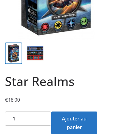
Star Realms
€
18.00
quantité
Ajouter au
de
panier
Star