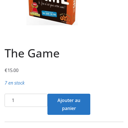
The Game
€
15.00
7 en stock
quantité
Ajouter au
de
panier
The
Game