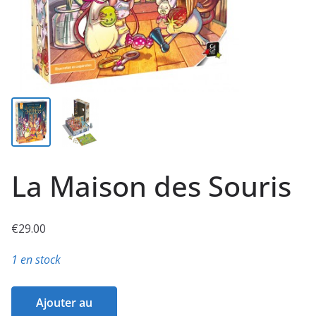
La Maison des Souris
€
29.00
1 en stock
quantité
Ajouter au
de