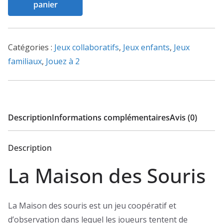
panier
La
Maison
des
Catégories :
Jeux collaboratifs
,
Jeux enfants
,
Jeux
Souris
familiaux
,
Jouez à 2
Description
Informations complémentaires
Avis (0)
Description
La Maison des Souris
La Maison des souris est un jeu coopératif et
d’observation dans lequel les joueurs tentent de