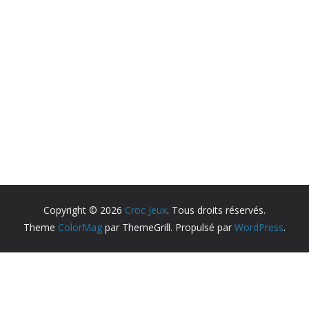
Copyright © 2026
Croc Jeux
. Tous droits réservés.
Theme
ColorMag
par ThemeGrill. Propulsé par
WordPress
.