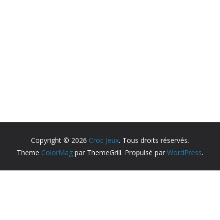
Copyright © 2026
Croc Jeux
. Tous droits réservés.
Theme
ColorMag
par ThemeGrill. Propulsé par
WordPress
.