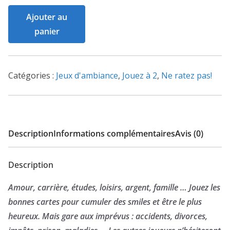
quantité
Ajouter au
de
panier
Smile
life
:
Catégories :
Jeux d'ambiance
,
Jouez à 2
,
Ne ratez pas!
nouvelle
version
Description
Informations complémentaires
Avis (0)
Description
Amour, carrière, études, loisirs, argent, famille … Jouez les
bonnes cartes pour cumuler des smiles et être le plus
heureux. Mais gare aux imprévus : accidents, divorces,