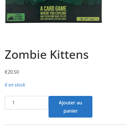
Zombie Kittens
€
20.50
6 en stock
quantité
Ajouter au
de
panier
Zombie
Kittens