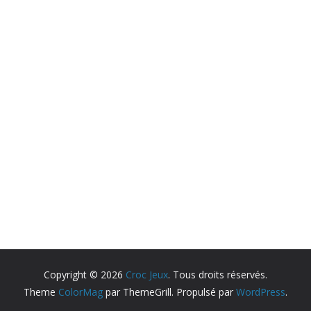
Copyright © 2026
Croc Jeux
. Tous droits réservés.
Theme
ColorMag
par ThemeGrill. Propulsé par
WordPress
.